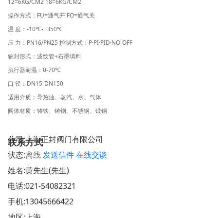
12=6KG/CM2 18=6KG/CM2
操作方式：FU=通气开 FO=通气关
温 度：-10℃-+350℃
压 力：PN16/PN25 控制方式：P·PI·PID·NO-OFF
轴封形式：波纹管+石墨填料
执行器耐温：0-70℃
口 径：DN15-DN150
适用介质：导热油、蒸汽、水、气体
阀体材质：铸铁、铸钢、不锈钢、锻钢
公司:
上海正封阀门有限公司
联系方式
状态:
离线
发送信件
在线交谈
姓名:黄先生(先生)
电话:
021-54082321
手机:
13045666422
地区:上海