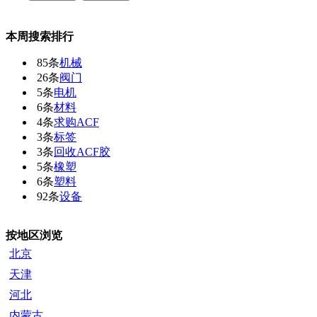
本周搜索排行
85条
机械
26条
阀门
5条
电机
6条
材料
4条
求购ACF
3条
标签
3条
回收ACF胶
5条
橡塑
6条
塑料
92条
设备
按地区浏览
北京
天津
河北
内蒙古