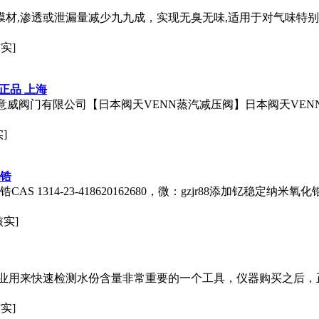
膜材,渗透或泄漏量减少九九成，实现无臭无味,适用于对气味特
实]
正品 上海
意威阀门有限公司【日本阀天VENN蒸汽减压阀】日本阀天VE
]
化锆
S 1314-23-418620162680，微：gzjr88添加钇稳定
核实]
业用来快速检测水份含量非常重要的一个工具，仪器购买之后，
实]